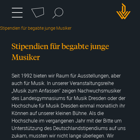
Cookie-Einstellungen
Suchbegriff
zum
Menü
umschalten
Hauptmenü
DWH
wechseln
Stipendien für begabte junge Musiker
Logo
Stipendien für begabte junge
Musiker
Seit 1992 bieten wir Raum für Ausstellungen, aber
auch für Musik. In unserer Veranstaltungsreihe
„Musik zum Anfassen“ zeigen Nachwuchsmusiker
des Landesgymnasiums für Musik Dresden oder der
Hochschule für Musik Dresden einmal monatlich ihr
Können auf unserer kleinen Bühne. Als die
Hochschule im vergangenen Jahr mit der Bitte um
Unterstützung des Deutschlandstipendiums auf uns
zukam, mussten wir nicht lange überlegen. Wir