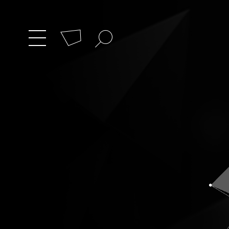
Cookie-Einstellungen
Suchbegriff
zum
Menü
umschalten
Hauptmenü
wechseln