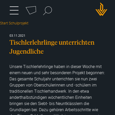
Cookie-Einstellungen
Suchbegriff
zum
Menü
umschalten
Hauptmenü
DWH
wechseln
Start Schulprojekt
Logo
03.11.2021
Tischlerlehrlinge unterrichten
Jugendliche
Unsere Tischlerlehrlinge haben in dieser Woche mit
einem neuen und sehr besonderen Projekt begonnen:
Das gesamte Schuljahr unterrichten sie nun zwei
Gruppen von Oberschülerinnen und -schülern im
traditionellen Tischlerhandwerk. In den etwa
anderthalbstündigen wöchentlichen Einheiten
bringen sie den Siebt- bis Neuntklässlern die
Grundlagen bei. Dazu gehören Arbeitsschritte wie