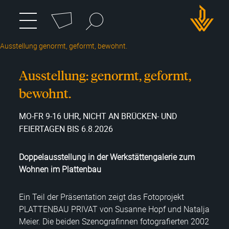
Cookie-Einstellungen
Suchbegriff
zum
Menü
umschalten
Hauptmenü
DWH
wechseln
Ausstellung genormt, geformt, bewohnt.
Logo
Ausstellung: genormt, geformt,
bewohnt.
MO-FR 9-16 UHR, NICHT AN BRÜCKEN- UND
FEIERTAGEN BIS 6.8.2026
Doppelausstellung in der Werkstättengalerie zum
Wohnen im Plattenbau
Ein Teil der Präsentation zeigt das Fotoprojekt
PLATTENBAU PRIVAT von Susanne Hopf und Natalja
Meier. Die beiden Szenografinnen fotografierten 2002