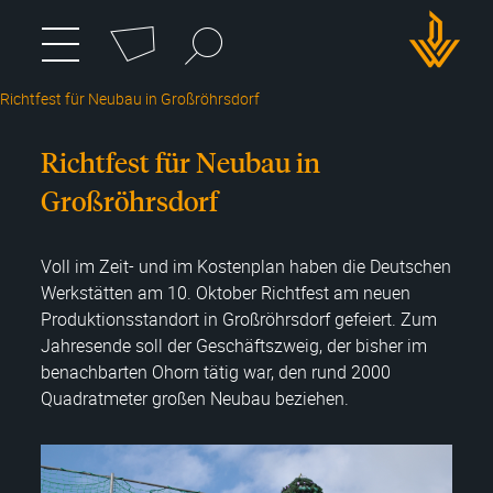
Cookie-Einstellungen
Suchbegriff
zum
Menü
umschalten
Hauptmenü
DWH
wechseln
Richtfest für Neubau in Großröhrsdorf
Logo
Richtfest für Neubau in
Großröhrsdorf
Voll im Zeit- und im Kostenplan haben die Deutschen
Werkstätten am 10. Oktober Richtfest am neuen
Produktionsstandort in Großröhrsdorf gefeiert. Zum
Jahresende soll der Geschäftszweig, der bisher im
benachbarten Ohorn tätig war, den rund 2000
Quadratmeter großen Neubau beziehen.