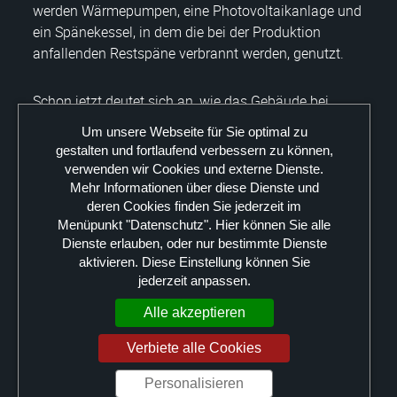
werden Wärmepumpen, eine Photovoltaikanlage und
ein Spänekessel, in dem die bei der Produktion
anfallenden Restspäne verbrannt werden, genutzt.
Schon jetzt deutet sich an, wie das Gebäude bei
Inbetriebnahme aussehen wird. Die anthrazitfarbene
Um unsere Webseite für Sie optimal zu
Metallfassade, hinter der sich der Fertigungsbereich
gestalten und fortlaufend verbessern zu können,
verbirgt, ist bereits erkennbar. Bald werden noch die
verwenden wir Cookies und externe Dienste.
Holzverschalung aus sibirischer Lärche für den
Mehr Informationen über diese Dienste und
vorderen Engineering-Bereich sowie das umlaufende
deren Cookies finden Sie jederzeit im
Menüpunkt "Datenschutz". Hier können Sie alle
Zierband in der Firmenfarbe Orange folgen. Rund 30
Dienste erlauben, oder nur bestimmte Dienste
größtenteils regionale Baufirmen sind an dem Projekt
aktivieren. Diese Einstellung können Sie
beteiligt. Insgesamt investieren die Deutschen
jederzeit anpassen.
Werkstätten etwa vier Millionen Euro am neuen
Standort. Sollte die Geschäftsentwicklung dieses
Alle akzeptieren
Bereiches auch weiterhin so erfolgreich verlaufen,
Verbiete alle Cookies
bietet das Grundstück im Großröhrsdorfer
Gewerbegebiet ausreichend Platz für weitere
Personalisieren