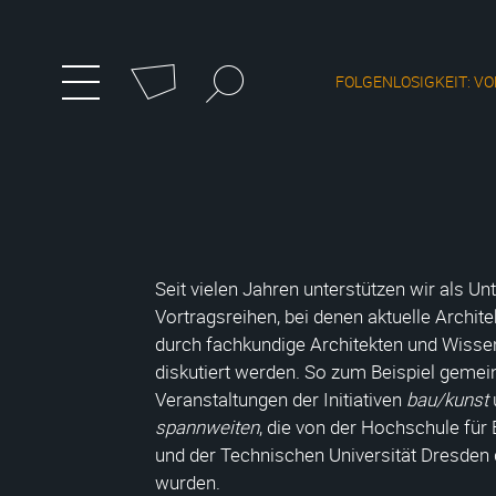
Cookie-Einstellungen
Suchbegriff
FOLGENLOSIGKEIT: VO
zum
Menü
umschalten
Hauptmenü
wechseln
Seit vielen Jahren unterstützen wir als U
Vortragsreihen, bei denen aktuelle Archit
durch fachkundige Architekten und Wisse
diskutiert werden. So zum Beispiel geme
Veranstaltungen der Initiativen
bau/kunst
spannweiten
, die von der Hochschule für
und der Technischen Universität Dresden
wurden.