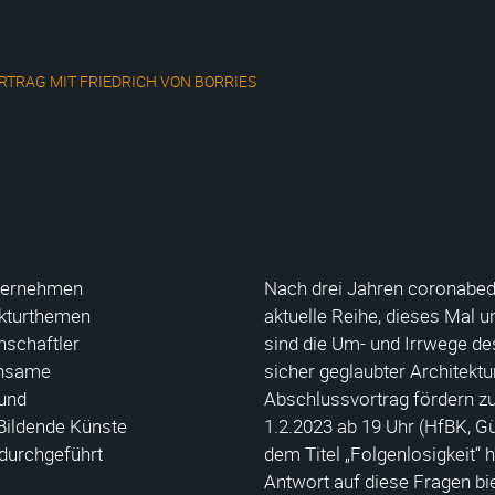
RTRAG MIT FRIEDRICH VON BORRIES
nternehmen
Nach drei Jahren coronabedi
ekturthemen
aktuelle Reihe, dieses Mal 
nschaftler
sind die Um- und Irrwege 
insame
sicher geglaubter Architektu
und
Abschlussvortrag fördern zu
 Bildende Künste
1.2.2023 ab 19 Uhr (HfBK, G
 durchgeführt
dem Titel „Folgenlosigkeit“ h
Antwort auf diese Fragen bie