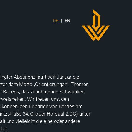
DE
EN
DWH
Logo
ngter Abstinenz läuft seit Januar die
unter dem Motto „Orientierungen“. Themen
des Bauens, das zunehmende Schwanken
rweisheiten. Wir freuen uns, den
 können, den Friedrich von Borries am
üntzstraße 34, Großer Hörsaal 2.OG) unter
ält und vielleicht die eine oder andere
tet: