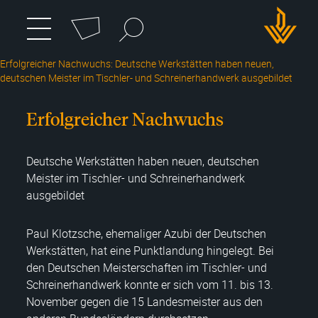
Cookie-Einstellungen
Suchbegriff
zum
Menü
umschalten
Hauptmenü
DWH
wechseln
Erfolgreicher Nachwuchs: Deutsche Werkstätten haben neuen,
Logo
deutschen Meister im Tischler- und Schreinerhandwerk ausgebildet
Erfolgreicher Nachwuchs
Deutsche Werkstätten haben neuen, deutschen
Meister im Tischler- und Schreinerhandwerk
ausgebildet
Paul Klotzsche, ehemaliger Azubi der Deutschen
Werkstätten, hat eine Punktlandung hingelegt. Bei
den Deutschen Meisterschaften im Tischler- und
Schreinerhandwerk konnte er sich vom 11. bis 13.
November gegen die 15 Landesmeister aus den