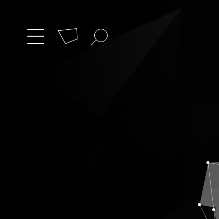
Cookies management panel
Search
zum
Menü
umschalten
Hauptmenü
wechseln